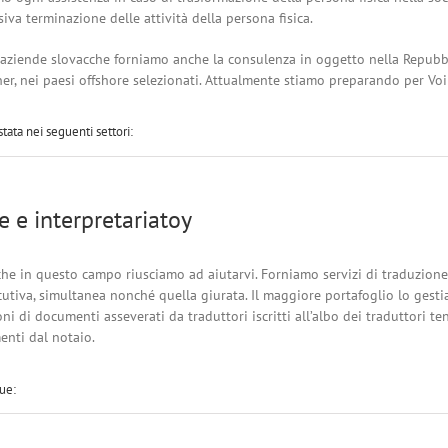
iva terminazione delle attività della persona fisica.
e aziende slovacche forniamo anche la consulenza in oggetto nella Repubbli
er, nei paesi offshore selezionati. Attualmente stiamo preparando per Voi d
tata nei seguenti settori:
e e interpretariatoy
he in questo campo riusciamo ad aiutarvi. Forniamo servizi di traduzione e 
tiva, simultanea nonché quella giurata. Il maggiore portafoglio lo gestiam
 di documenti asseverati da traduttori iscritti all’albo dei traduttori ten
enti dal notaio.
ue: