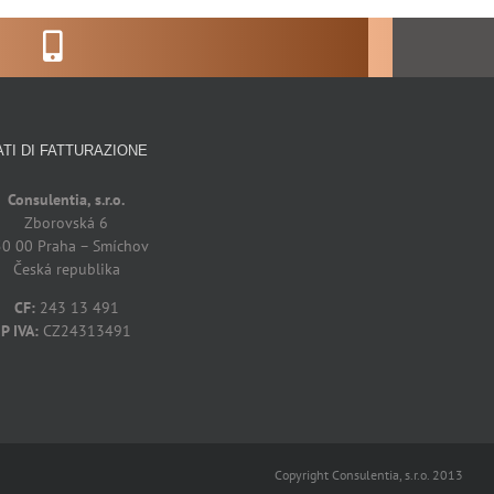
ATI DI FATTURAZIONE
Consulentia, s.r.o.
Zborovská 6
0 00 Praha – Smíchov
Česká republika
CF:
243 13 491
P IVA:
CZ24313491
Copyright Consulentia, s.r.o. 2013