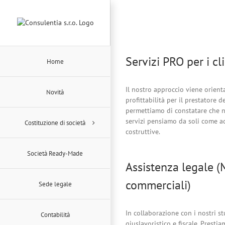
Skip
to
content
Servizi PRO per i cl
Home
Il nostro approccio viene orienta
Novità
profittabilità per il prestatore 
permettiamo di constatare che ne
servizi pensiamo da soli come ad
Costituzione di società
costruttive.
Società Ready-Made
Assistenza legale (
commerciali)
Sede legale
In collaborazione con i nostri st
Contabilità
giuslavoristico e fiscale. Presti