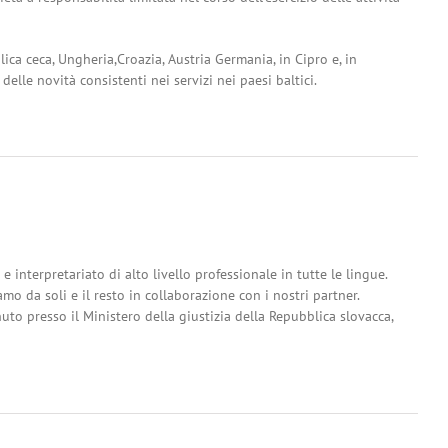
ca ceca, Ungheria,Croazia, Austria Germania, in Cipro e, in
elle novità consistenti nei servizi nei paesi baltici.
interpretariato di alto livello professionale in tutte le lingue.
o da soli e il resto in collaborazione con i nostri partner.
uto presso il Ministero della giustizia della Repubblica slovacca,