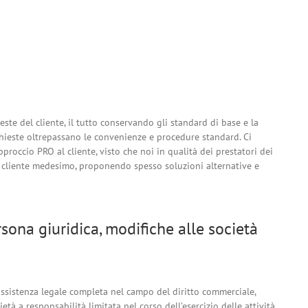
este del cliente, il tutto conservando gli standard di base e la
richieste oltrepassano le convenienze e procedure standard. Ci
roccio PRO al cliente, visto che noi in qualità dei prestatori dei
el cliente medesimo, proponendo spesso soluzioni alternative e
sona giuridica, modifiche alle società
n’assistenza legale completa nel campo del diritto commerciale,
età a responsabilità limitata nel corso dell’esercizio delle attività