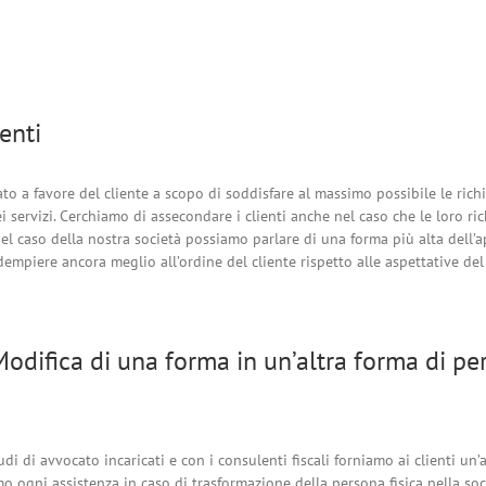
ienti
to a favore del cliente a scopo di soddisfare al massimo possibile le richi
dei servizi. Cerchiamo di assecondare i clienti anche nel caso che le loro 
l caso della nostra società possiamo parlare di una forma più alta dell’app
empiere ancora meglio all’ordine del cliente rispetto alle aspettative d
Modifica di una forma in un’altra forma di per
udi di avvocato incaricati e con i consulenti fiscali forniamo ai clienti u
amo ogni assistenza in caso di trasformazione della persona fisica nella soci