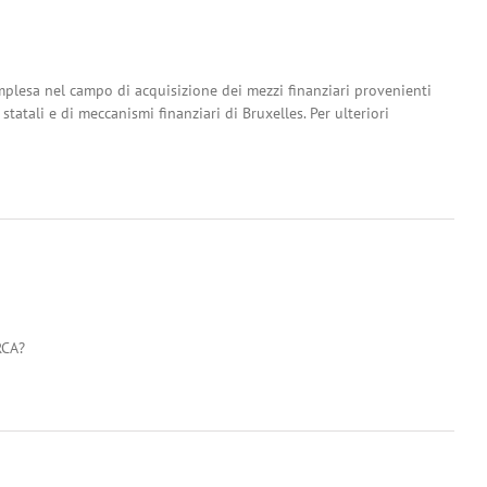
mplesa nel campo di acquisizione dei mezzi finanziari provenienti
statali e di meccanismi finanziari di Bruxelles. Per ulteriori
RCA?