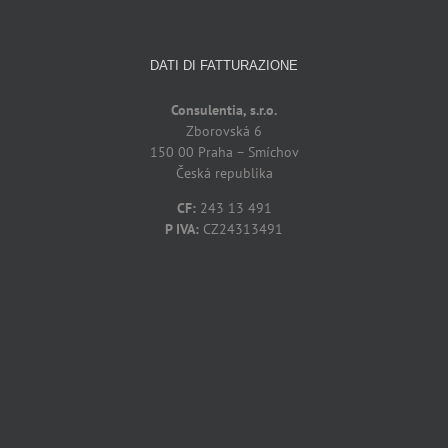
DATI DI FATTURAZIONE
Consulentia, s.r.o.
Zborovská 6
150 00 Praha – Smíchov
Česká republika
CF:
243 13 491
P IVA:
CZ24313491