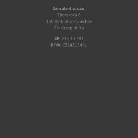
Consulentia, s.r.o.
Zborovská 6
150 00 Praha – Smíchov
Česká republika
CF:
243 13 491
P IVA:
CZ24313491