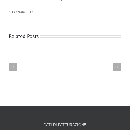
3. Febbraio 2014
Related Posts
DECRETO
SICUREZZA
DATI DI FATTURAZIONE