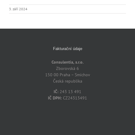
3. září 2024
Fakturační údaje
Consulentia, s.r.o.
Zborovská 6
150 00 Praha – Smíchov
Česká republika
IČ:
243 13 491
IČ DPH:
CZ24313491