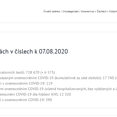
Úvodní stránka
Uncategorized
Koronavirus v Čechách v číslech
ch v číslech k 07.08.2020
ratorních testů:
728 670
(+ 6 575)
okázaným onemocněním COVID‑19 (kumulativně za celé období):
17 740
(
ých s onemocněním COVID‑19: 119
ým onemocněním COVID‑19 (včetně hospitalizovaných, bez vyléčených a ú
nemocnění COVID‑19 dle hlášení KHS: 12 320
sti s onemocněním COVID‑19: 390