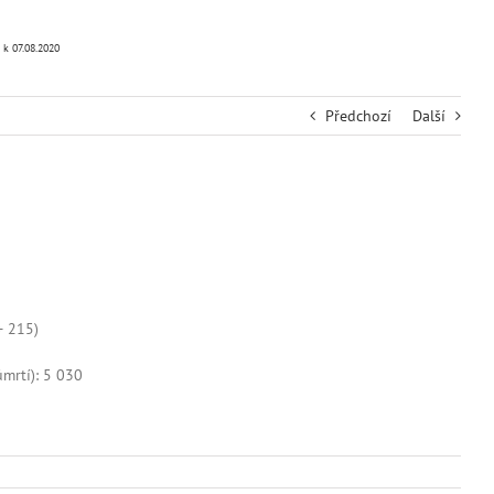
 k 07.08.2020
Předchozí
Další
+ 215)
mrtí): 5 030