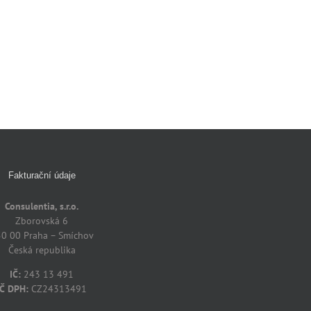
Fakturační údaje
Consulentia, s.r.o.
Zborovská 6
0 00 Praha – Smíchov
Česká republika
IČ:
243 13 491
IČ DPH:
CZ24313491