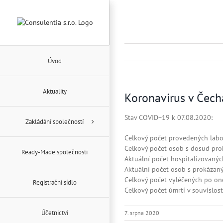
Přeskočit
na
obsah
Úvod
Aktuality
Koronavirus v Čechá
Stav COVID−19 k 07.08.2020:
Zakládání společností
Celkový počet provedených labo
Celkový počet osob s dosud pr
Ready-Made společnosti
Aktuální počet hospitalizovan
Aktuální počet osob s prokázan
Celkový počet vyléčených po o
Registrační sídlo
Celkový počet úmrtí v souvislo
Účetnictví
7. srpna 2020