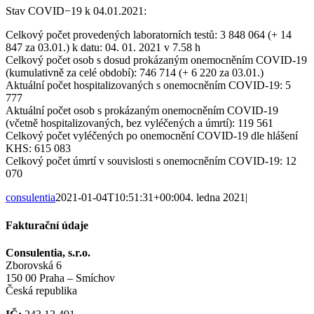
Stav COVID−19 k 04.01.2021:
Celkový počet provedených laboratorních testů: 3 848 064 (+ 14
847 za 03.01.) k datu: 04. 01. 2021 v 7.58 h
Celkový počet osob s dosud prokázaným onemocněním COVID‑19
(kumulativně za celé období): 746 714 (+ 6 220 za 03.01.)
Aktuální počet hospitalizovaných s onemocněním COVID‑19: 5
777
Aktuální počet osob s prokázaným onemocněním COVID‑19
(včetně hospitalizovaných, bez vyléčených a úmrtí): 119 561
Celkový počet vyléčených po onemocnění COVID‑19 dle hlášení
KHS: 615 083
Celkový počet úmrtí v souvislosti s onemocněním COVID‑19: 12
070
consulentia
2021-01-04T10:51:31+00:00
4. ledna 2021
|
Fakturační údaje
Consulentia, s.r.o.
Zborovská 6
150 00 Praha – Smíchov
Česká republika