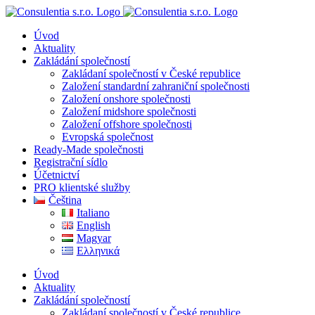
Přeskočit
na
Úvod
obsah
Aktuality
Zakládání společností
Zakládaní společností v České republice
Založení standardní zahraniční společnosti
Založení onshore společnosti
Založení midshore společnosti
Založení offshore společnosti
Evropská společnost
Ready-Made společnosti
Registrační sídlo
Účetnictví
PRO klientské služby
Čeština
Italiano
English
Magyar
Ελληνικά
Úvod
Aktuality
Zakládání společností
Zakládaní společností v České republice