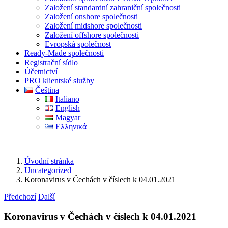
Založení standardní zahraniční společnosti
Založení onshore společnosti
Založení midshore společnosti
Založení offshore společnosti
Evropská společnost
Ready-Made společnosti
Registrační sídlo
Účetnictví
PRO klientské služby
Čeština
Italiano
English
Magyar
Ελληνικά
Úvodní stránka
Uncategorized
Koronavirus v Čechách v číslech k 04.01.2021
Předchozí
Další
Koronavirus v Čechách v číslech k 04.01.2021