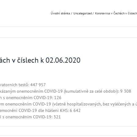
Úvodní stránka
Uncategorized
Koronavirus v Čechách v číslech
ách v číslech k 02.06.2020
ratorních testů: 447 957
okázaným onemocněním COVID‑19 (kumulativně za celé období): 9 308
ých s onemocněním COVID‑19: 126
ým onemocněním COVID‑19 (včetně hospitalizovaných, bez vyléčených a ú
emocnění COVID‑19 dle hlášení KHS: 6 642
sti s onemocněním COVID‑19: 321