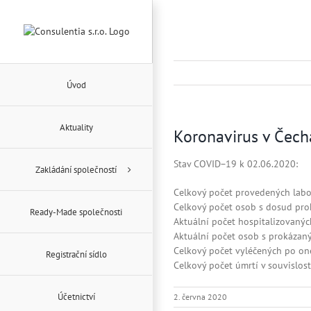
Přeskočit
na
obsah
Úvod
Aktuality
Koronavirus v Čech
Stav COVID−19 k 02.06.2020:
Zakládání společností
Celkový počet provedených labo
Celkový počet osob s dosud pr
Ready-Made společnosti
Aktuální počet hospitalizovan
Aktuální počet osob s prokázan
Celkový počet vyléčených po on
Registrační sídlo
Celkový počet úmrtí v souvislo
Účetnictví
2. června 2020