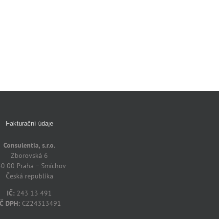
Fakturační údaje
Consulentia, s.r.o.
Zborovská 6
0 00 Praha – Smíchov
Česká republika
IČ:
243 13 491
IČ DPH:
CZ24313491