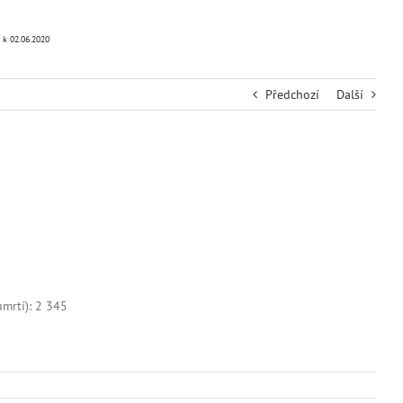
 k 02.06.2020
Předchozí
Další
mrtí): 2 345