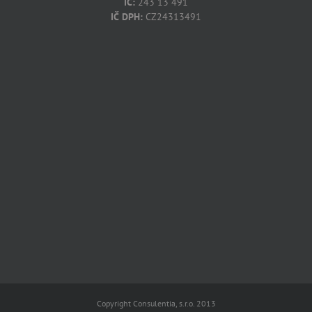
IČ:
243 13 491
IČ DPH:
CZ24313491
Copyright Consulentia, s.r.o. 2013