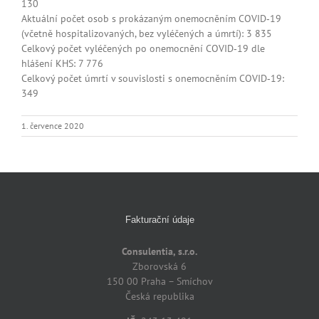
130
Aktuální počet osob s prokázaným onemocněním COVID‑19
(včetně hospitalizovaných, bez vyléčených a úmrtí): 3 835
Celkový počet vyléčených po onemocnění COVID‑19 dle
hlášení KHS: 7 776
Celkový počet úmrtí v souvislosti s onemocněním COVID‑19:
349
1. července 2020
Fakturační údaje
Consulentia, s.r.o.
Zborovská 6
150 00 Praha – Smíchov
Česká republika