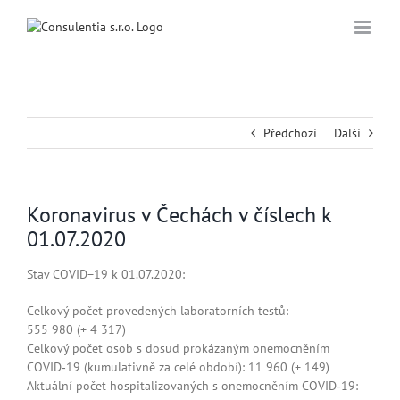
Přeskočit
na
obsah
Předchozí
Další
Koronavirus v Čechách v číslech k
01.07.2020
Stav COVID−19 k 01.07.2020:
Celkový počet provedených laboratorních testů:
555 980
(+ 4 317)
Celkový počet osob s dosud prokázaným onemocněním
COVID‑19 (kumulativně za celé období):
11 960
(+ 149)
Aktuální počet hospitalizovaných s onemocněním COVID‑19: