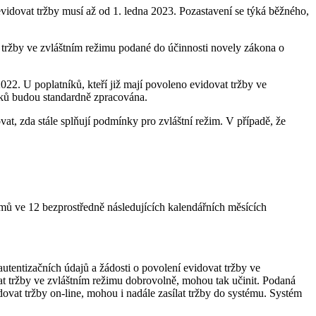
evidovat tržby musí až od 1. ledna 2023. Pozastavení se týká běžného,
t tržby ve zvláštním režimu podané do účinnosti novely zákona o
2022. U poplatníků, kteří již mají povoleno evidovat tržby ve
íků budou standardně zpracována.
at, zda stále splňují podmínky pro zvláštní režim. V případě, že
jmů ve 12 bezprostředně následujících kalendářních měsících
tentizačních údajů a žádosti o povolení evidovat tržby ve
 tržby ve zvláštním režimu dobrovolně, mohou tak učinit. Podaná
ovat tržby on-line, mohou i nadále zasílat tržby do systému. Systém