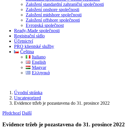
Založení standardní zahraniční společnosti
Založení onshore společnosti
Založení midshore společnosti
Založení offshore společnosti
Evropská společnost
Ready-Made společnosti
Registrační sídlo
Účetnictví
PRO klientské služby
Čeština
Italiano
English
Magyar
Ελληνικά
Úvodní stránka
Uncategorized
Evidence tržeb je pozastavena do 31. prosince 2022
Předchozí
Další
Evidence tržeb je pozastavena do 31. prosince 2022