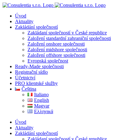
Přeskočit
na
Úvod
obsah
Aktuality
Zakládání společností
Zakládaní společností v České republice
Založení standardní zahraniční společnosti
Založení onshore společnosti
Založení midshore společnosti
Založení offshore společnosti
Evropská společnost
Ready-Made společnosti
Registrační sídlo
Účetnictví
PRO klientské služby
Čeština
Italiano
English
Magyar
Ελληνικά
Úvod
Aktuality
Zakládání společností
Zakládaní společností v České republice