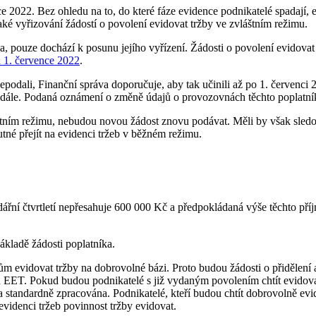
e 2022. Bez ohledu na to, do které fáze evidence podnikatelé spadají, 
aké vyřizování žádostí o povolení evidovat tržby ve zvláštním režimu.
na, pouze dochází k posunu jejího vyřízení. Žádosti o povolení evidova
 1. července 2022
.
epodali, Finanční správa doporučuje, aby tak učinili až po 1. červenci 
nadále. Podaná oznámení o změně údajů o provozovnách těchto poplatn
áštním režimu, nebudou novou žádost znovu podávat. Měli by však sledov
tné přejít na evidenci tržeb v běžném režimu.
dářní čtvrtletí nepřesahuje 600 000 Kč a předpokládaná výše těchto pří
kladě žádosti poplatníka.
vidovat tržby na dobrovolné bázi. Proto budou žádosti o přidělení au
EET. Pokud budou podnikatelé s již vydaným povolením chtít evidovat
standardně zpracována. Podnikatelé, kteří budou chtít dobrovolně evid
evidenci tržeb povinnost tržby evidovat.