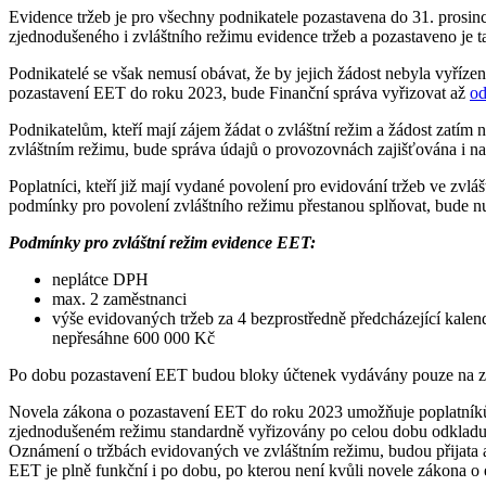
Evidence tržeb je pro všechny podnikatele pozastavena do 31. prosinc
zjednodušeného i zvláštního režimu evidence tržeb a pozastaveno je t
Podnikatelé se však nemusí obávat, že by jejich žádost nebyla vyříze
pozastavení EET do roku 2023, bude Finanční správa vyřizovat až
od
Podnikatelům, kteří mají zájem žádat o zvláštní režim a žádost zatím n
zvláštním režimu, bude správa údajů o provozovnách zajišťována i 
Poplatníci, kteří již mají vydané povolení pro evidování tržeb ve zvl
podmínky pro povolení zvláštního režimu přestanou splňovat, bude nu
Podmínky pro zvláštní režim evidence EET:
neplátce DPH
max. 2 zaměstnanci
výše evidovaných tržeb za 4 bezprostředně předcházející kalen
nepřesáhne 600 000 Kč
Po dobu pozastavení EET budou bloky účtenek vydávány pouze na zá
Novela zákona o pozastavení EET do roku 2023 umožňuje poplatníkům e
zjednodušeném režimu standardně vyřizovány po celou dobu odkladu 
Oznámení o tržbách evidovaných ve zvláštním režimu, budou přijata a 
EET je plně funkční i po dobu, po kterou není kvůli novele zákona o 