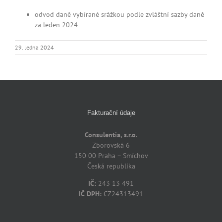
odvod daně vybírané srážkou podle zvláštní sazby daně
za leden 2024
29. ledna 2024
Fakturační údaje
Consulentia, s.r.o.
Zborovská 6
150 00 Praha – Smíchov
Česká republika
IČ:
243 13 491
IČ DPH:
CZ24313491