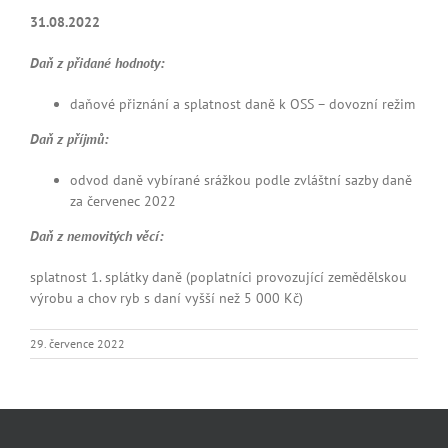
31.08.2022
Daň z přidané hodnoty:
daňové přiznání a splatnost daně k OSS – dovozní režim
Daň z příjmů:
odvod daně vybírané srážkou podle zvláštní sazby daně
za červenec 2022
Daň z nemovitých věcí:
splatnost 1. splátky daně (poplatníci provozující zemědělskou
výrobu a chov ryb s daní vyšší než 5 000 Kč)
29. července 2022