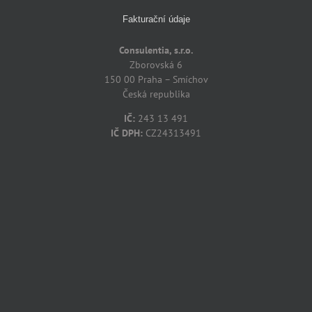
Fakturační údaje
Consulentia, s.r.o.
Zborovská 6
150 00 Praha – Smíchov
Česká republika
IČ:
243 13 491
IČ DPH:
CZ24313491