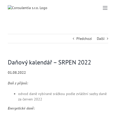
Přeskočit
na
obsah
Předchozí
Další
Daňový kalendář – SRPEN 2022
01.08.2022
Daň z příjmů:
odvod daně vybírané srážkou podle zvláštní sazby daně
za červen 2022
Energetické daně: