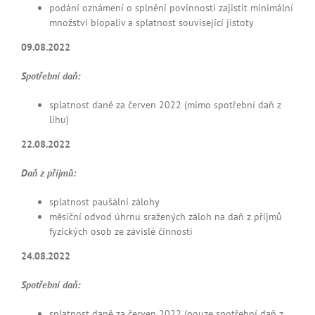
podání oznámení o splnění povinnosti zajistit minimální
množství biopaliv a splatnost související jistoty
09.08.2022
Spotřební daň:
splatnost daně za červen 2022 (mimo spotřební daň z
lihu)
22.08.2022
Daň z příjmů:
splatnost paušální zálohy
měsíční odvod úhrnu sražených záloh na daň z příjmů
fyzických osob ze závislé činnosti
24.08.2022
Spotřební daň:
splatnost daně za červen 2022 (pouze spotřební daň z