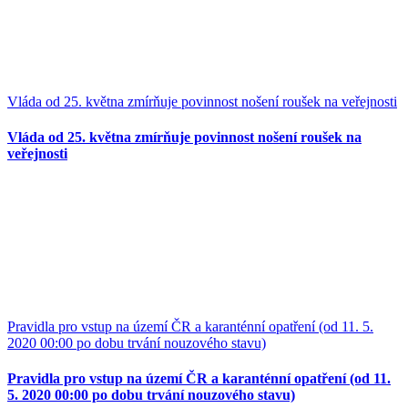
Vláda od 25. května zmírňuje povinnost nošení roušek na veřejnosti
Vláda od 25. května zmírňuje povinnost nošení roušek na
veřejnosti
Pravidla pro vstup na území ČR a karanténní opatření (od 11. 5.
2020 00:00 po dobu trvání nouzového stavu)
Pravidla pro vstup na území ČR a karanténní opatření (od 11.
5. 2020 00:00 po dobu trvání nouzového stavu)