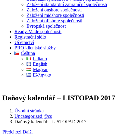
Založení standardní zahraniční společnosti
Založení onshore společnosti
Založení midshore společnosti
Založení offshore společnosti
Evropská společnost
Ready-Made společnosti
Registrační sídlo
Účetnictví
PRO klientské služby
Čeština
Italiano
English
Magyar
Ελληνικά
Daňový kalendář – LISTOPAD 2017
Úvodní stránka
Uncategorized @cs
Daňový kalendář – LISTOPAD 2017
Předchozí
Další