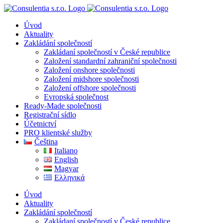
Přeskočit
na
Úvod
obsah
Aktuality
Zakládání společností
Zakládaní společností v České republice
Založení standardní zahraniční společnosti
Založení onshore společnosti
Založení midshore společnosti
Založení offshore společnosti
Evropská společnost
Ready-Made společnosti
Registrační sídlo
Účetnictví
PRO klientské služby
Čeština
Italiano
English
Magyar
Ελληνικά
Úvod
Aktuality
Zakládání společností
Zakládaní společností v České republice