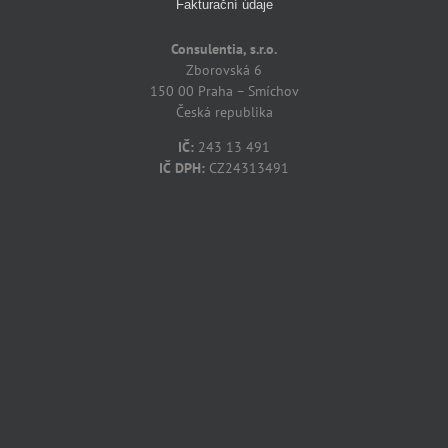
Fakturační údaje
Consulentia, s.r.o.
Zborovská 6
150 00 Praha – Smíchov
Česká republika
IČ:
243 13 491
IČ DPH:
CZ24313491