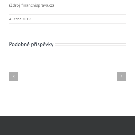
(Zdroj financnisprava.cz)
4. ledna 2019
Podobné příspěvky
COVID‑19:
Aktuální
situace
v
České
republice
k
15.05.2020