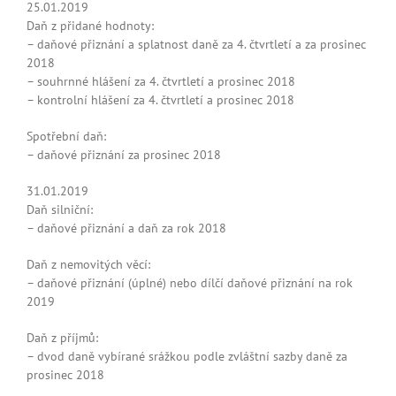
25.01.2019
Daň z přidané hodnoty:
– daňové přiznání a splatnost daně za 4. čtvrtletí a za prosinec
2018
– souhrnné hlášení za 4. čtvrtletí a prosinec 2018
– kontrolní hlášení za 4. čtvrtletí a prosinec 2018
Spotřební daň:
– daňové přiznání za prosinec 2018
31.01.2019
Daň silniční:
– daňové přiznání a daň za rok 2018
Daň z nemovitých věcí:
– daňové přiznání (úplné) nebo dílčí daňové přiznání na rok
2019
Daň z příjmů:
– dvod daně vybírané srážkou podle zvláštní sazby daně za
prosinec 2018