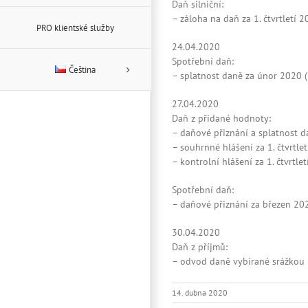
Daň silniční:
– záloha na daň za 1. čtvrtletí 
PRO klientské služby
24.04.2020
Spotřební daň:
Čeština
– splatnost daně za únor 2020 (
27.04.2020
Daň z přidané hodnoty:
– daňové přiznání a splatnost da
– souhrnné hlášení za 1. čtvrtle
– kontrolní hlášení za 1. čtvrtle
Spotřební daň:
– daňové přiznání za březen 20
30.04.2020
Daň z příjmů:
– odvod daně vybírané srážkou 
14. dubna 2020