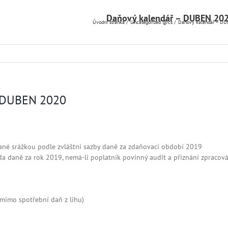
Daňový kalendář – DUBEN 20
Úvodní stránka
Uncategorized @cs
Daňový kalendář – DU
– DUBEN 2020
ané srážkou podle zvláštní sazby daně za zdaňovací období 2019
da daně za rok 2019, nemá-li poplatník povinný audit a přiznání zpracov
mimo spotřební daň z lihu)