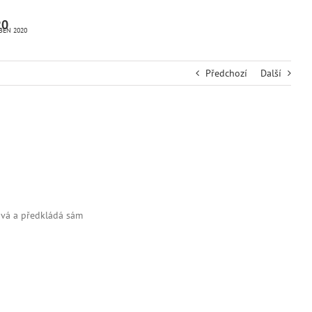
20
BEN 2020
Předchozí
Další
ává a předkládá sám