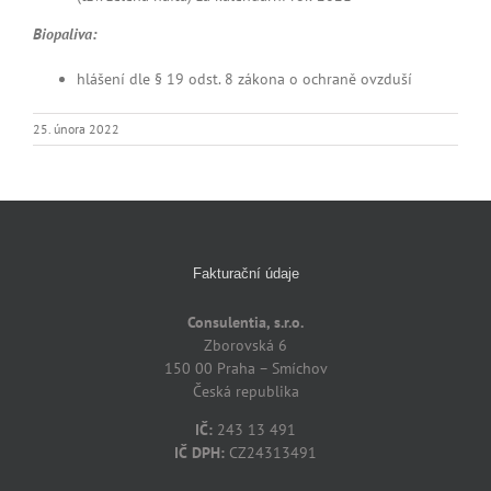
Biopaliva
:
hlášení dle § 19 odst. 8 zákona o ochraně ovzduší
25. února 2022
Fakturační údaje
Consulentia, s.r.o.
Zborovská 6
150 00 Praha – Smíchov
Česká republika
IČ:
243 13 491
IČ DPH:
CZ24313491