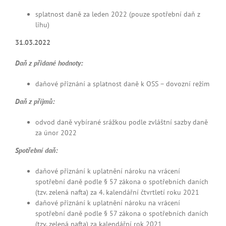
splatnost daně za leden 2022 (pouze spotřební daň z
lihu)
31.03.2022
Daň z
přidané hodnoty:
daňové přiznání a splatnost daně k OSS – dovozní režim
Daň z
příjmů:
odvod daně vybírané srážkou podle zvláštní sazby daně
za únor 2022
Spotřební daň:
daňové přiznání k uplatnění nároku na vrácení
spotřební daně podle § 57 zákona o spotřebních daních
(tzv. zelená nafta) za 4. kalendářní čtvrtletí roku 2021
daňové přiznání k uplatnění nároku na vrácení
spotřební daně podle § 57 zákona o spotřebních daních
(tzv. zelená nafta) za kalendářní rok 2021