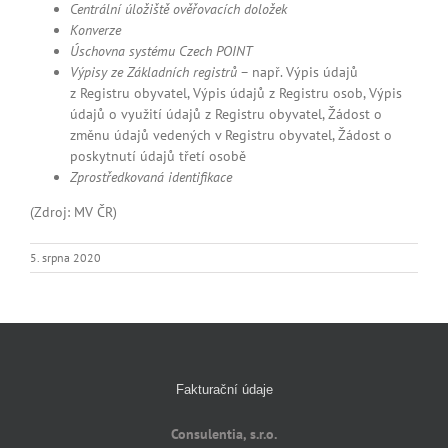
Centrální úložiště ověřovacích doložek
Konverze
Úschovna systému Czech POINT
Výpisy ze Základních registrů
– např. Výpis údajů
z Registru obyvatel, Výpis údajů z Registru osob, Výpis
údajů o využití údajů z Registru obyvatel, Žádost o
změnu údajů vedených v Registru obyvatel, Žádost o
poskytnutí údajů třetí osobě
Zprostředkovaná identifikace
(Zdroj: MV ČR)
5. srpna 2020
Fakturační údaje
Consulentia, s.r.o.