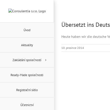
Přeskočit
na
obsah
Übersetzt ins Deut
Úvod
Heute haben wir die deutsche Ve
Aktuality
10. prosince 2014
Zakládání společností
Ready-Made společnosti
Registrační sídlo
Účetnictví