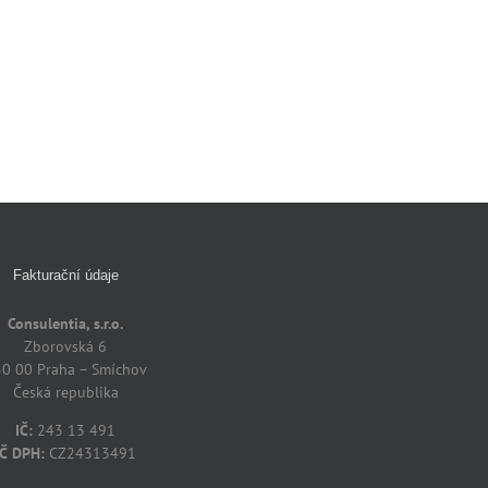
Fakturační údaje
Consulentia, s.r.o.
Zborovská 6
0 00 Praha – Smíchov
Česká republika
IČ:
243 13 491
IČ DPH:
CZ24313491